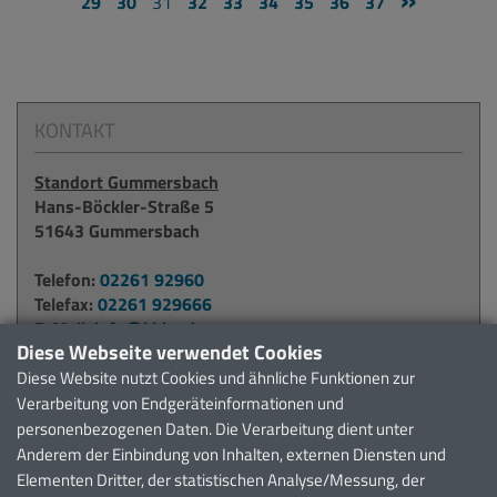
29
30
31
32
33
34
35
36
37
KONTAKT
Standort Gummersbach
Hans-Böckler-Straße 5
51643 Gummersbach
Telefon:
02261 92960
Telefax:
02261 929666
E-Mail:
info@kbko.de
Diese Webseite verwendet Cookies
Diese Website nutzt Cookies und ähnliche Funktionen zur
Standort Waldbröl
Verarbeitung von Endgeräteinformationen und
Alter Krankenhausweg 6
personenbezogenen Daten. Die Verarbeitung dient unter
51545 Waldbröl
Anderem der Einbindung von Inhalten, externen Diensten und
Elementen Dritter, der statistischen Analyse/Messung, der
Telefon:
02291 911371