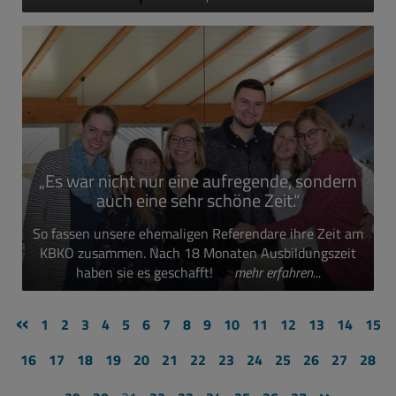
„Es war nicht nur eine aufregende, sondern
auch eine sehr schöne Zeit.“
So fassen unsere ehemaligen Referendare ihre Zeit am
KBKO zusammen. Nach 18 Monaten Ausbildungszeit
haben sie es geschafft!
mehr erfahren...
«
1
2
3
4
5
6
7
8
9
10
11
12
13
14
15
16
17
18
19
20
21
22
23
24
25
26
27
28
»