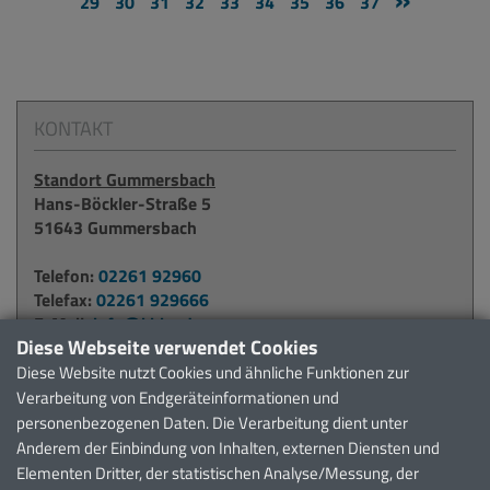
29
30
31
32
33
34
35
36
37
KONTAKT
Standort Gummersbach
Hans-Böckler-Straße 5
51643 Gummersbach
Telefon:
02261 92960
Telefax:
02261 929666
E-Mail:
info@kbko.de
Diese Webseite verwendet Cookies
Diese Website nutzt Cookies und ähnliche Funktionen zur
Standort Waldbröl
Verarbeitung von Endgeräteinformationen und
Alter Krankenhausweg 6
personenbezogenen Daten. Die Verarbeitung dient unter
51545 Waldbröl
Anderem der Einbindung von Inhalten, externen Diensten und
Elementen Dritter, der statistischen Analyse/Messung, der
Telefon:
02291 911371