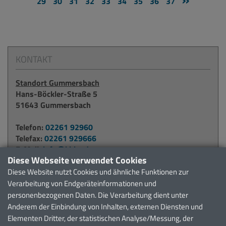
29
30
31
32
33
34
35
36
37
KONTAKT
Standort Gummersbach
Hans-Böckler-Straße 5
51643 Gummersbach
Telefon:
02261 92960
Telefax:
02261 929666
E-Mail:
info@kbko.de
Diese Webseite verwendet Cookies
Diese Website nutzt Cookies und ähnliche Funktionen zur
Standort Waldbröl
Verarbeitung von Endgeräteinformationen und
Alter Krankenhausweg 6
personenbezogenen Daten. Die Verarbeitung dient unter
51545 Waldbröl
Anderem der Einbindung von Inhalten, externen Diensten und
Elementen Dritter, der statistischen Analyse/Messung, der
Telefon:
02291 911371