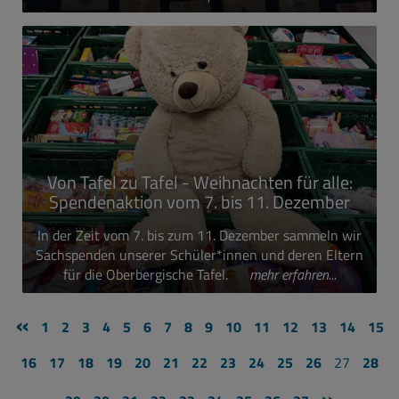
Von Tafel zu Tafel - Weihnachten für alle:
Spendenaktion vom 7. bis 11. Dezember
In der Zeit vom 7. bis zum 11. Dezember sammeln wir
Sachspenden unserer Schüler*innen und deren Eltern
für die Oberbergische Tafel.
mehr erfahren...
«
1
2
3
4
5
6
7
8
9
10
11
12
13
14
15
16
17
18
19
20
21
22
23
24
25
26
27
28
»