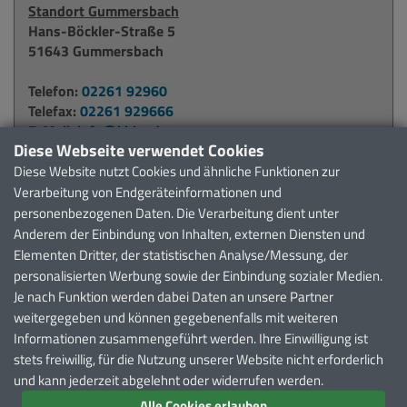
Standort Gummersbach
Hans-Böckler-Straße 5
51643 Gummersbach
Telefon:
02261 92960
Telefax:
02261 929666
E-Mail:
info@kbko.de
Diese Webseite verwendet Cookies
Diese Website nutzt Cookies und ähnliche Funktionen zur
Standort Waldbröl
Verarbeitung von Endgeräteinformationen und
Alter Krankenhausweg 6
personenbezogenen Daten. Die Verarbeitung dient unter
51545 Waldbröl
Anderem der Einbindung von Inhalten, externen Diensten und
Elementen Dritter, der statistischen Analyse/Messung, der
Telefon:
02291 911371
personalisierten Werbung sowie der Einbindung sozialer Medien.
Telefax:
02291 911372
Je nach Funktion werden dabei Daten an unsere Partner
E-Mail:
waldbroel@kbko.de
weitergegeben und können gegebenenfalls mit weiteren
Informationen zusammengeführt werden. Ihre Einwilligung ist
Weitere Möglichkeiten zur Kontaktaufnahme finden Sie
stets freiwillig, für die Nutzung unserer Website nicht erforderlich
auf unserer
Kontaktseite
.
und kann jederzeit abgelehnt oder widerrufen werden.
Alle Cookies erlauben