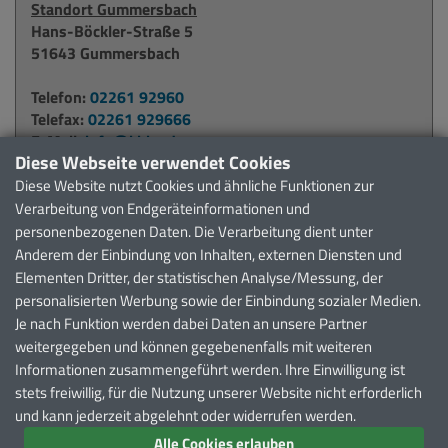
Standort Gummersbach
Hans-Böckler-Straße 5
51643 Gummersbach
Telefon:
02261 92960
Telefax:
02261 929666
E-Mail:
info@kbko.de
Diese Webseite verwendet Cookies
Diese Website nutzt Cookies und ähnliche Funktionen zur
Standort Waldbröl
Verarbeitung von Endgeräteinformationen und
Alter Krankenhausweg 6
personenbezogenen Daten. Die Verarbeitung dient unter
51545 Waldbröl
Anderem der Einbindung von Inhalten, externen Diensten und
Elementen Dritter, der statistischen Analyse/Messung, der
Telefon:
02291 911371
personalisierten Werbung sowie der Einbindung sozialer Medien.
Telefax:
02291 911372
Je nach Funktion werden dabei Daten an unsere Partner
E-Mail:
waldbroel@kbko.de
weitergegeben und können gegebenenfalls mit weiteren
Informationen zusammengeführt werden. Ihre Einwilligung ist
Weitere Möglichkeiten zur Kontaktaufnahme finden Sie
stets freiwillig, für die Nutzung unserer Website nicht erforderlich
auf unserer
Kontaktseite
.
und kann jederzeit abgelehnt oder widerrufen werden.
Alle Cookies erlauben