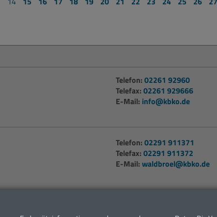
3
14
15
16
17
18
19
20
21
22
23
24
25
26
2
Telefon:
02261 92960
Telefax:
02261 929666
E-Mail:
info@kbko.de
Telefon:
02291 911371
Telefax:
02291 911372
E-Mail:
waldbroel@kbko.de
den Sie auf unserer
Kontaktseite
.