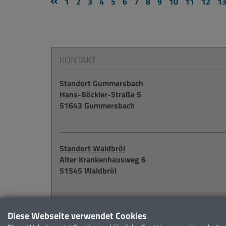
«
1
2
3
4
5
6
7
8
9
10
11
12
1
KONTAKT
Standort Gummersbach
Hans-Böckler-Straße 5
51643 Gummersbach
Standort Waldbröl
Alter Krankenhausweg 6
51545 Waldbröl
Weitere Möglichkeiten zur Kontaktaufnahme fin
Diese Webseite verwendet Cookies