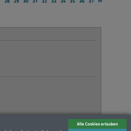
»
7
28
29
30
31
32
33
34
35
36
37
mehr erfahren...
Alle Cookies erlauben