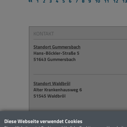
«
1
2
3
4
5
6
7
8
9
10
11
12
1
Bergischen Career Datings helfen.
mehr erfahren...
KONTAKT
Standort Gummersbach
Hans-Böckler-Straße 5
51643 Gummersbach
Standort Waldbröl
Alter Krankenhausweg 6
51545 Waldbröl
Weitere Möglichkeiten zur Kontaktaufnahme fin
Diese Webseite verwendet Cookies