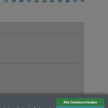
»
7
28
29
30
31
32
33
34
35
36
37
Ferien!
mehr erfahren...
Alle Cookies erlauben