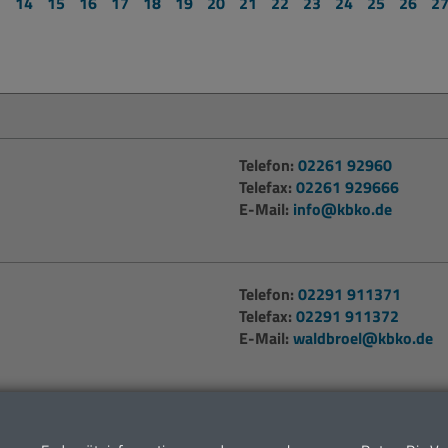
3
14
15
16
17
18
19
20
21
22
23
24
25
26
2
den 12.08.20 begrüßen zu dürfen.
mehr erfahren...
Telefon:
02261 92960
Telefax:
02261 929666
E-Mail:
info@kbko.de
Telefon:
02291 911371
Telefax:
02291 911372
E-Mail:
waldbroel@kbko.de
den Sie auf unserer
Kontaktseite
.