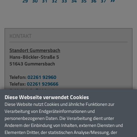
29
30
31
32
33
34
35
36
37
KONTAKT
Standort Gummersbach
Hans-Böckler-Straße 5
51643 Gummersbach
Telefon:
02261 92960
Telefax:
02261 929666
E-Mail:
info@kbko.de
Diese Webseite verwendet Cookies
Diese Website nutzt Cookies und ähnliche Funktionen zur
Standort Waldbröl
Verarbeitung von Endgeräteinformationen und
Alter Krankenhausweg 6
personenbezogenen Daten. Die Verarbeitung dient unter
51545 Waldbröl
Anderem der Einbindung von Inhalten, externen Diensten und
Elementen Dritter, der statistischen Analyse/Messung, der
Telefon:
02291 911371