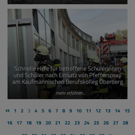
Schnelle Hilfe für betroffene Schülerinnen
und Schüler nach Einsatz von Pfefferspray
am Kaufmännischen Berufskolleg Oberberg
mehr erfahren...
«
1
2
3
4
5
6
7
8
9
10
11
12
13
14
15
16
17
18
19
20
21
22
23
24
25
26
27
28
»